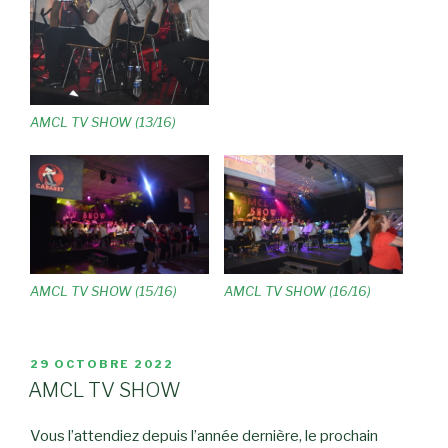
AMCL TV SHOW (13/16)
AMCL TV SHOW (15/16)
AMCL TV SHOW (16/16)
PUBLIÉ
29 OCTOBRE 2022
LE
AMCL TV SHOW
Vous l’attendiez depuis l’année dernière, le prochain