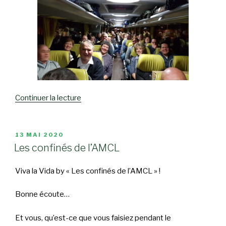
Continuer la lecture
de
« Retour
sur
le
PUBLIÉ
13 MAI 2020
LE
carnaval
Les confinés de l’AMCL
de
Granville. »
Viva la Vida by « Les confinés de l’AMCL » !
Bonne écoute…
Et vous, qu’est-ce que vous faisiez pendant le