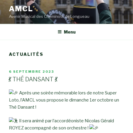
Aller
AMCL
au
Avenir Musical des Cheminots de Longueau
contenu
principal
Menu
ACTUALITÉS
PUBLIÉ
6 SEPTEMBRE 2023
LE
💃 THÉ DANSANT 💃
Après une soirée mémorable lors de notre Super
Loto, l’AMCL vous propose le dimanche 1er octobre un
Thé Dansant !
Il sera animé par l’accordéoniste Nicolas Gérald
ROYEZ accompagné de son orchestre !