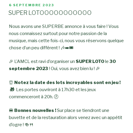
PUBLIÉ
6 SEPTEMBRE 2023
LE
SUPER LOTOOOOOOOOOOO
Nous avons une SUPERBE annonce à vous faire ! Vous
nous connaissez surtout pour notre passion de la
musique, mais cette fois-ci, nous vous réservons quelque
chose d’un peu différent ! 🎶➡️🎟
🎉 L’AMCL est ravi d’organiser un
SUPER LOTO
le
30
septembre 2023
! Oui, vous avez bien lu ! 🎉
⏰
Notez la date des lots incroyables sont en jeu !
🎁
Les portes ouvriront à 17h30 et les jeux
commenceront à 20h. 🕖
🍔
Bonnes nouvelles !
Sur place se tiendront une
buvette et de la restauration alors venez avec un appétit
d’ogre ! 🍻🍴