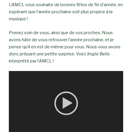
L’AMCL vous souhaite de bonnes fêtes de fin d’année, en
espérant que l’année prochaine soit plus propice à la
musique !
Prenez soin de vous, ainsi que de vos proches. Nous
avons hâte de vous retrouver l’année prochaine, et je
pense qu’il en est de même pour vous. Nous vous avons
donc préparé une petite surprise. Voici
Jingle Bells
interprété par l’AMCL !
L
e
c
t
e
u
r
v
i
00:00
00:00