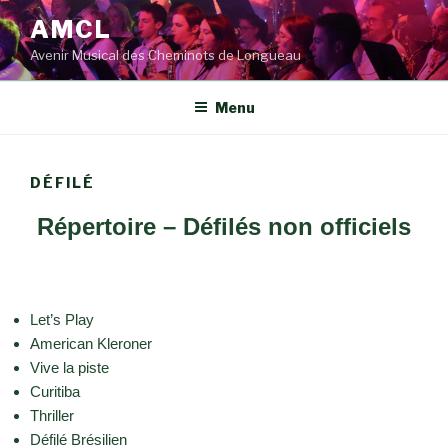
Aller
AMCL
au
Avenir Musical des Cheminots de Longueau
contenu
principal
Menu
DÉFILÉ
Répertoire – Défilés non officiels
Let’s Play
American Kleroner
Vive la piste
Curitiba
Thriller
Défilé Brésilien