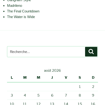
Madrileno
The Final Countdown
The Water is Wide
Recherche
Reche
pour
:
août 2026
L
M
M
J
V
S
D
1
2
3
4
5
6
7
8
9
10
11
12
13
14
15
16