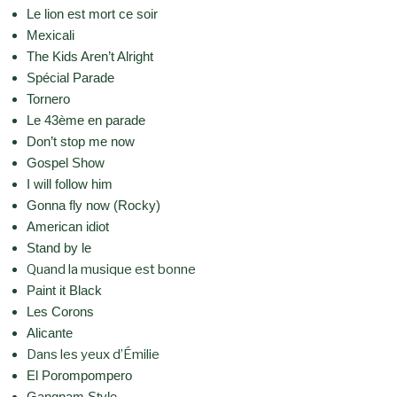
Le lion est mort ce soir
Mexicali
The Kids Aren’t Alright
Spécial Parade
Tornero
Le 43ème en parade
Don’t stop me now
Gospel Show
I will follow him
Gonna fly now (Rocky)
American idiot
Stand by le
Quand la musique est bonne
Paint it Black
Les Corons
Alicante
Dans les yeux d’Émilie
El Porompompero
Gangnam Style