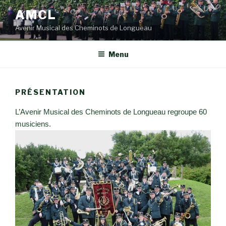
Aller
AMCL
au
Avenir Musical des Cheminots de Longueau
contenu
principal
Menu
PRÉSENTATION
L’Avenir Musical des Cheminots de Longueau regroupe 60
musiciens.