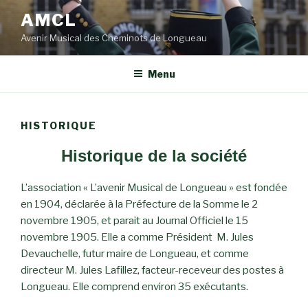
Aller
AMCL
au
Avenir Musical des Cheminots de Longueau
contenu
principal
Menu
HISTORIQUE
Historique de la société
L’association « L’avenir Musical de Longueau » est fondée
en 1904, déclarée à la Préfecture de la Somme le 2
novembre 1905, et parait au Journal Officiel le 15
novembre 1905. Elle a comme Président M. Jules
Devauchelle, futur maire de Longueau, et comme
directeur M. Jules Lafillez, facteur-receveur des postes à
Longueau. Elle comprend environ 35 exécutants.