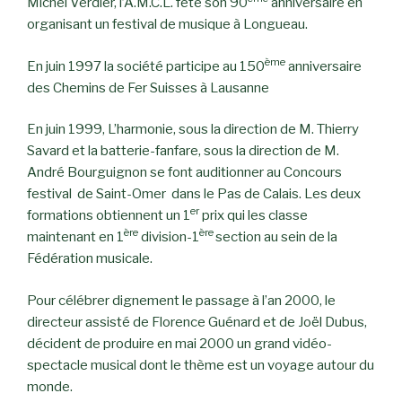
Michel Verdier, l’A.M.C.L. fête son 90
anniversaire en
organisant un festival de musique à Longueau.
ème
En juin 1997 la société participe au 150
anniversaire
des Chemins de Fer Suisses à Lausanne
En juin 1999, L’harmonie, sous la direction de M. Thierry
Savard et la batterie-fanfare, sous la direction de M.
André Bourguignon se font auditionner au Concours
festival de Saint-Omer dans le Pas de Calais. Les deux
er
formations obtiennent un 1
prix qui les classe
ère
ère
maintenant en 1
division-1
section au sein de la
Fédération musicale.
Pour célébrer dignement le passage à l’an 2000, le
directeur assisté de Florence Guénard et de Joël Dubus,
décident de produire en mai 2000 un grand vidéo-
spectacle musical dont le thème est un voyage autour du
monde.