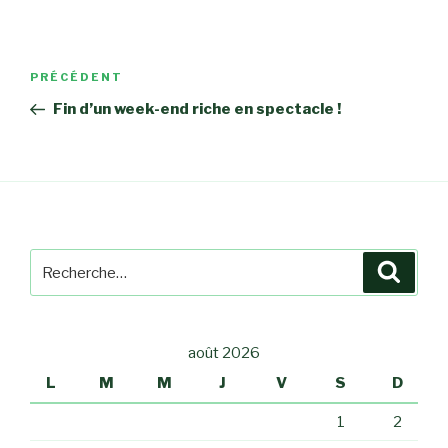
Navigation
PRÉCÉDENT
Article
de
précédent
Fin d’un week-end riche en spectacle !
l’article
Recherche
Reche
pour
:
août 2026
L
M
M
J
V
S
D
1
2