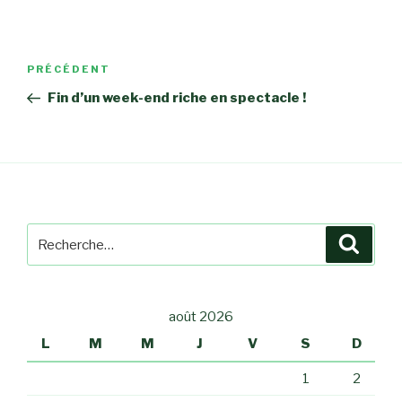
Navigation
PRÉCÉDENT
Article
de
précédent
Fin d’un week-end riche en spectacle !
l’article
Recherche
Reche
pour
:
août 2026
L
M
M
J
V
S
D
1
2