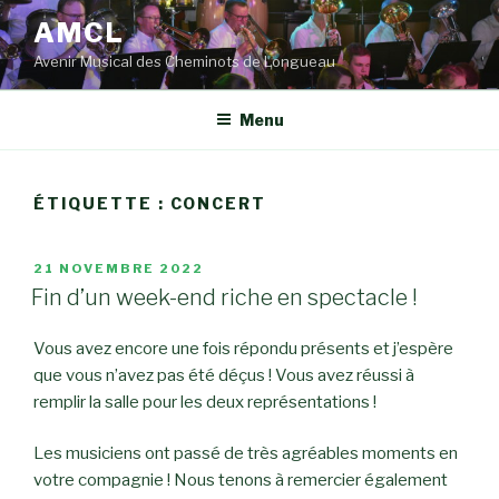
Aller
AMCL
au
Avenir Musical des Cheminots de Longueau
contenu
principal
Menu
ÉTIQUETTE : CONCERT
PUBLIÉ
21 NOVEMBRE 2022
LE
Fin d’un week-end riche en spectacle !
Vous avez encore une fois répondu présents et j’espère
que vous n’avez pas été déçus ! Vous avez réussi à
remplir la salle pour les deux représentations !
Les musiciens ont passé de très agréables moments en
votre compagnie ! Nous tenons à remercier également