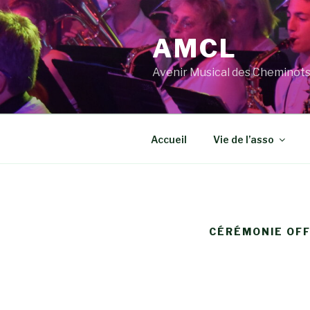
Aller
au
AMCL
contenu
principal
Avenir Musical des Cheminot
Accueil
Vie de l’asso
CÉRÉMONIE OFF