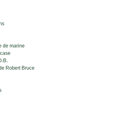
ns
e de marine
ucase
D.B.
de Robert Bruce
s