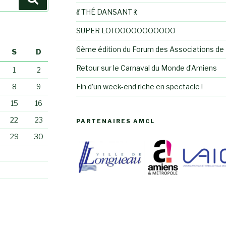
💃 THÉ DANSANT 💃
SUPER LOTOOOOOOOOOOO
6ème édition du Forum des Associations d
S
D
Retour sur le Carnaval du Monde d’Amiens
1
2
Fin d’un week-end riche en spectacle !
8
9
15
16
22
23
PARTENAIRES AMCL
29
30