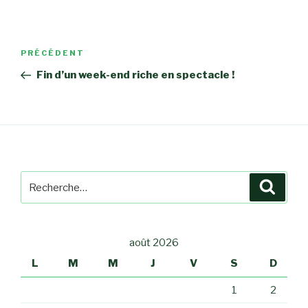
Navigation
PRÉCÉDENT
Article
de
précédent
Fin d’un week-end riche en spectacle !
l’article
Recherche
Reche
pour
:
août 2026
L
M
M
J
V
S
D
1
2