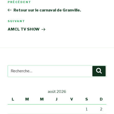
PRÉCÉDENT
Article
de
précédent
Retour sur le carnaval de Granville.
l’article
SUIVANT
Article
suivant
AMCL TV SHOW
Recherche
Reche
pour
:
août 2026
L
M
M
J
V
S
D
1
2