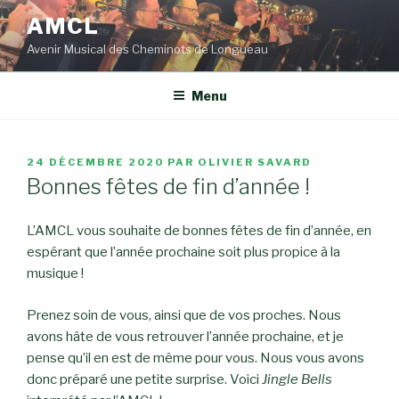
Aller
AMCL
au
Avenir Musical des Cheminots de Longueau
contenu
principal
Menu
PUBLIÉ
24 DÉCEMBRE 2020
PAR
OLIVIER SAVARD
LE
Bonnes fêtes de fin d’année !
L’AMCL vous souhaite de bonnes fêtes de fin d’année, en
espérant que l’année prochaine soit plus propice à la
musique !
Prenez soin de vous, ainsi que de vos proches. Nous
avons hâte de vous retrouver l’année prochaine, et je
pense qu’il en est de même pour vous. Nous vous avons
donc préparé une petite surprise. Voici
Jingle Bells